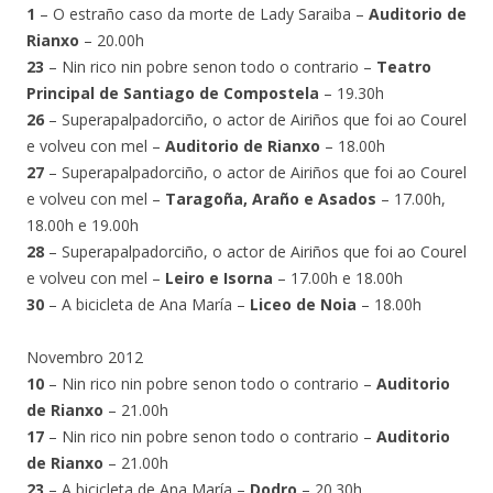
1
– O estraño caso da morte de Lady Saraiba –
Auditorio de
Rianxo
– 20.00h
23
– Nin rico nin pobre senon todo o contrario –
Teatro
Principal de Santiago de Compostela
– 19.30h
26
– Superapalpadorciño, o actor de Airiños que foi ao Courel
e volveu con mel –
Auditorio de Rianxo
– 18.00h
27
– Superapalpadorciño, o actor de Airiños que foi ao Courel
e volveu con mel –
Taragoña, Araño e Asados
– 17.00h,
18.00h e 19.00h
28
– Superapalpadorciño, o actor de Airiños que foi ao Courel
e volveu con mel –
Leiro e Isorna
– 17.00h e 18.00h
30
– A bicicleta de Ana María –
Liceo de Noia
– 18.00h
Novembro 2012
10
– Nin rico nin pobre senon todo o contrario –
Auditorio
de Rianxo
– 21.00h
17
– Nin rico nin pobre senon todo o contrario –
Auditorio
de Rianxo
– 21.00h
23
– A bicicleta de Ana María –
Dodro
– 20.30h