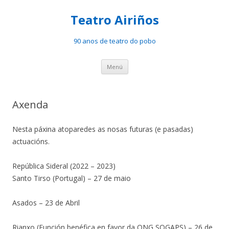
Teatro Airiños
90 anos de teatro do pobo
Saltar
Menú
ao
contido
Axenda
Nesta páxina atoparedes as nosas futuras (e pasadas)
actuacións.
República Sideral (2022 – 2023)
Santo Tirso (Portugal) – 27 de maio
Asados – 23 de Abril
Rianxo (Función benéfica en favor da ONG SOGAPS) – 26 de