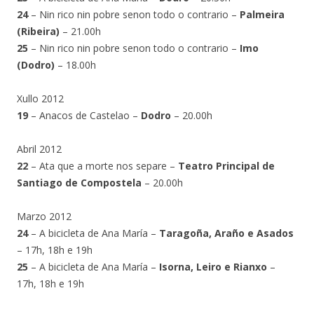
24
– Nin rico nin pobre senon todo o contrario –
Palmeira
(Ribeira)
– 21.00h
25
– Nin rico nin pobre senon todo o contrario –
Imo
(Dodro)
– 18.00h
Xullo 2012
19
– Anacos de Castelao –
Dodro
– 20.00h
Abril 2012
22
– Ata que a morte nos separe –
Teatro Principal de
Santiago de Compostela
– 20.00h
Marzo 2012
24
– A bicicleta de Ana María –
Taragoña, Araño e Asados
– 17h, 18h e 19h
25
– A bicicleta de Ana María –
Isorna, Leiro e Rianxo
–
17h, 18h e 19h