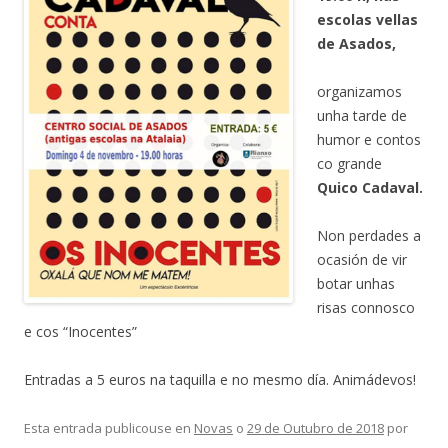
escolas vellas
de Asados,
organizamos
unha tarde de
humor e contos
co grande
Quico Cadaval.
Non perdades a
ocasión de vir
botar unhas
risas connosco
e cos “Inocentes”
Entradas a 5 euros na taquilla e no mesmo día. Animádevos!
Esta entrada publicouse en
Novas
o
29 de Outubro de 2018
por