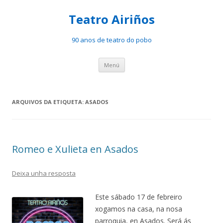
Teatro Airiños
90 anos de teatro do pobo
Saltar
Menú
ao
contido
ARQUIVOS DA ETIQUETA:
ASADOS
Romeo e Xulieta en Asados
Deixa unha resposta
Este sábado 17 de febreiro
xogamos na casa, na nosa
parroquia, en Asados. Será ás