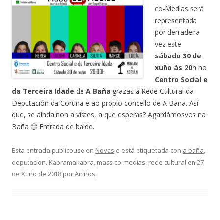
co-Medias será
representada
por derradeira
vez este
sábado 30 de
xuño ás 20h
no
Centro Social e
da Terceira Idade
de
A Baña
grazas á Rede Cultural da
Deputación da Coruña e ao propio concello de A Baña. Así
que, se aínda non a vistes, a que esperas? Agardámosvos na
Baña 🙂 Entrada de balde.
Esta entrada publicouse en
Novas
e está etiquetada con
a baña
,
deputacion
,
Kabramakabra
,
mass co-medias
,
rede cultural
en
27
de Xuño de 2018
por
Airiños
.