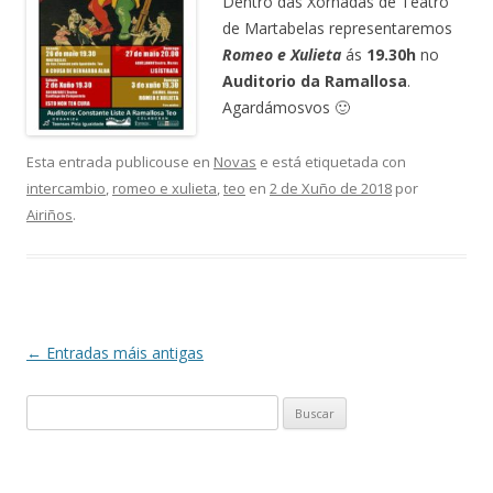
Dentro das Xornadas de Teatro
de Martabelas representaremos
Romeo e Xulieta
ás
19.30h
no
Auditorio da Ramallosa
.
Agardámosvos 🙂
Esta entrada publicouse en
Novas
e está etiquetada con
intercambio
,
romeo e xulieta
,
teo
en
2 de Xuño de 2018
por
Airiños
.
Navegación
←
Entradas máis antigas
de
Buscar:
artigos