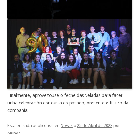
Finalmente, aproveitouse o feche das veladas para facer
unha celebración conxunta co pasado, presente e futuro da
compañía.
Esta entrada publicouse en
Novas
o
25 de Abril de 2023
por
Airiños
.