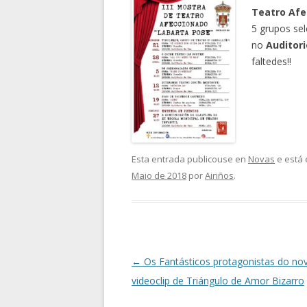
Teatro Afe
5 grupos sel
no
Auditori
faltedes!!
Esta entrada publicouse en
Novas
e está 
Maio de 2018
por
Airiños
.
Navegación
←
Os Fantásticos protagonistas do no
de
videoclip de Triángulo de Amor Bizarro
artigos