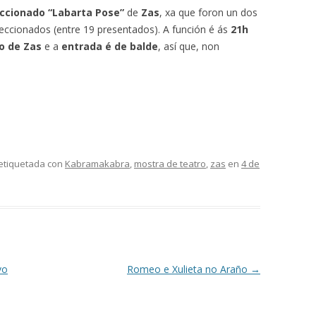
ccionado “Labarta Pose”
de
Zas
, xa que foron un dos
eccionados (entre 19 presentados). A función é ás
21h
o de Zas
e a
entrada é de balde
, así que, non
etiquetada con
Kabramakabra
,
mostra de teatro
,
zas
en
4 de
vo
Romeo e Xulieta no Araño
→