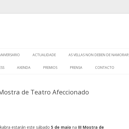
Saltar
ao
ANIVERSARIO
ACTUALIDADE
AS VELLAS NON DEBEN DE NAMORAR
contido
ESS
AXENDA
PREMIOS
PRENSA
CONTACTO
Mostra de Teatro Afeccionado
abra estarán este sábado
5 de maio
na
III Mostra de