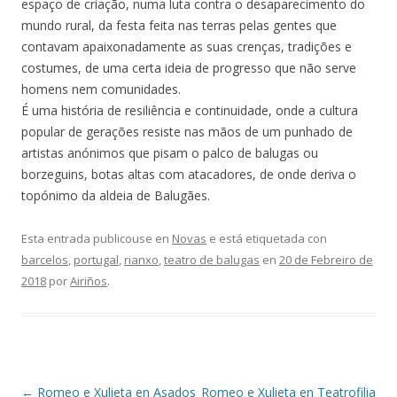
espaço de criação, numa luta contra o desaparecimento do
mundo rural, da festa feita nas terras pelas gentes que
contavam apaixonadamente as suas crenças, tradições e
costumes, de uma certa ideia de progresso que não serve
homens nem comunidades.
É uma história de resiliência e continuidade, onde a cultura
popular de gerações resiste nas mãos de um punhado de
artistas anónimos que pisam o palco de balugas ou
borzeguins, botas altas com atacadores, de onde deriva o
topónimo da aldeia de Balugães.
Esta entrada publicouse en
Novas
e está etiquetada con
barcelos
,
portugal
,
rianxo
,
teatro de balugas
en
20 de Febreiro de
2018
por
Airiños
.
Navegación
←
Romeo e Xulieta en Asados
Romeo e Xulieta en Teatrofilia