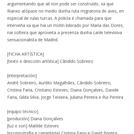
argumentando que alí non pode ser construído, xa que
Rianxo atópase no medio dunha ruta migratoria de aves, en
especial de rulas turcas. A policía é chamada para que
interveña xa que hai un motín liderado por María das Dores,
nai solteira que aproveita a presenza dunha canle televisiva
sensacionalista de Madrid.
[FICHA ARTÍSTICA]
[texto e dirección artística] Cândido Sobreiro
[interpretación]
André Sobreiro, Aurélio Magalhães, Cândido Sobreiro,
Cristina Faria, Cristiano Esteves, Diana Gonçalves, Davide
Faria, Gilda Silva, Jorge Teixeira, Juliana Pereira e Rui Pereira
[equipo técnico]
[produción] Diana Gonçalves
[luz e son] Matilde Esteves
[escenografía e carpintería] Cristina Faria e David Pereira