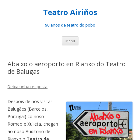
Teatro Airiños
90 anos de teatro do pobo
Saltar
Menú
ao
contido
Abaixo o aeroporto en Rianxo do Teatro
de Balugas
Deixa unha resposta
Despois de nós visitar
Balugães (Barcelos,
Portugal) co noso
Romeo e Xulieta, chegan
ao noso Auditorio de
Rianxo o
Teatro de