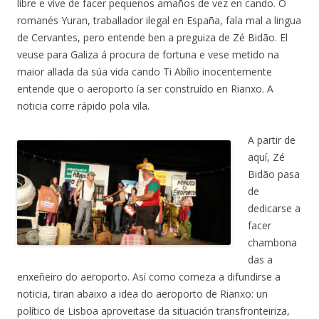
libre e vive de facer pequenos amaños de vez en cando. O
romanés Yuran, traballador ilegal en España, fala mal a lingua
d
e Cervantes, pero entende ben a preguiza de Zé Bidão. El
veuse para Galiza á procura de fortuna e vese metido na
maior allada da súa vida cando Ti Abílio inocentemente
entende que o aeroporto ía ser construído en Rianxo. A
noticia corre rápido pola vila.
A partir de
aquí, Zé
Bidão pasa
de
dedicarse a
facer
chambona
das a
enxeñeiro do aeroporto. Así como comeza a difundirse a
noticia, tiran abaixo a idea do aeroporto de Rianxo: un
político de Lisboa aproveitase da situación transfronteiriza,