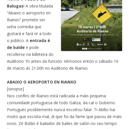
Balugas
! A obra titulada
“Abaixo o aeroporto en
Rianxo” promete ser
unha comedia que
gustará e fará rir a todo
o público. A
entrada é
de balde
e pode
recollerse na billeteira do
Auditorio 1h antes da función. Vémonos entón o sábado 10
de marzo ás 21.00h no Auditorio de Rianxo.
ABAIXO O AEROPORTO EN RIANXO
[sinopse]
Nos confíns de Rianxo está radicada a máis pequena
comunidade portuguesa de todo Galiza, da cal o Goberno
Portugués posiblemente nunca escoitou falar. Ti Abílio hai
moito que escoita mal, di que foi da fame que pasou de máis
novo. Zé Bidão é bailador de bailes de salón no seu tempo