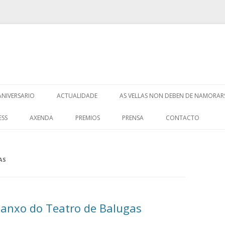
Saltar
ao
ANIVERSARIO
ACTUALIDADE
AS VELLAS NON DEBEN DE NAMORAR
contido
ESS
AXENDA
PREMIOS
PRENSA
CONTACTO
AS
ianxo do Teatro de Balugas