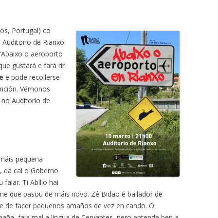
os, Portugal) co
 Auditorio de Rianxo
a “Abaixo o aeroporto
e gustará e fará rir
e
e pode recollerse
función. Vémonos
no Auditorio de
 máis pequena
, da cal o Goberno
alar. Ti Abílio hai
ame que pasou de máis novo. Zé Bidão é bailador de
vive de facer pequenos amaños de vez en cando. O
paña, fala mal a lingua d
e Cervantes, pero entende ben a