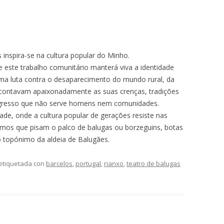
inspira-se na cultura popular do Minho.
ue este trabalho comunitário manterá viva a identidade
ma luta contra o desaparecimento do mundo rural, da
ue contavam apaixonadamente as suas crenças, tradições
ogresso que não serve homens nem comunidades.
idade, onde a cultura popular de gerações resiste nas
mos que pisam o palco de balugas ou borzeguins, botas
o topónimo da aldeia de Balugães.
etiquetada con
barcelos
,
portugal
,
rianxo
,
teatro de balugas