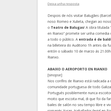
Deixa unha resposta
Despois de nós visitar Balugães (Barcel
noso Romeo e Xulieta, chegan ao noso
o
Teatro de Balugas
! A obra titulad
en Rianxo” promete ser unha comedia qu
a todo o público. A
entrada é de bald
na billeteira do Auditorio 1h antes da 
entón o sábado 10 de marzo ás 21.00h 
Rianxo.
ABAIXO O AEROPORTO EN RIANXO
[sinopse]
Nos confíns de Rianxo está radicada a
comunidade portuguesa de todo Galiza
Portugués posiblemente nunca escoitou f
moito que escoita mal, di que foi da f
bailes de salón no seu tempo libre e 
romanés Yuran, traballador ilegal en Es