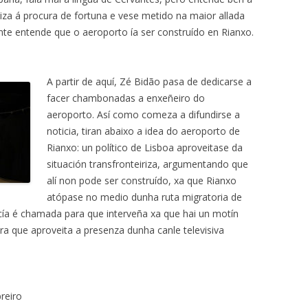
liza á procura de fortuna e vese metido na maior allada
nte entende que o aeroporto ía ser construído en Rianxo.
A partir de aquí, Zé Bidão pasa de dedicarse a
facer chambonadas a enxeñeiro do
aeroporto. Así como comeza a difundirse a
noticia, tiran abaixo a idea do aeroporto de
Rianxo: un político de Lisboa aproveitase da
situación transfronteiriza, argumentando que
alí non pode ser construído, xa que Rianxo
atópase no medio dunha ruta migratoria de
licía é chamada para que interveña xa que hai un motín
ira que aproveita a presenza dunha canle televisiva
breiro