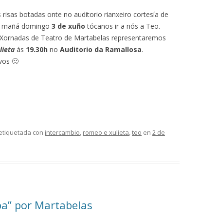
 risas botadas onte no auditorio rianxeiro cortesía de
, mañá domingo
3 de xuño
tócanos ir a nós a Teo.
 Xornadas de Teatro de Martabelas representaremos
lieta
ás
19.30h
no
Auditorio da Ramallosa
.
os 🙂
etiquetada con
intercambio
,
romeo e xulieta
,
teo
en
2 de
ba” por Martabelas