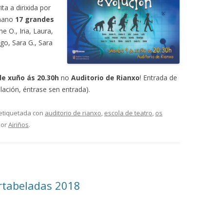
rita a dirixida por
rmano
17 grandes
ne O., Iria, Laura,
go, Sara G., Sara
de xuño ás 20.30h
no
Auditorio de Rianxo
! Entrada de
lación, éntrase sen entrada).
etiquetada con
auditorio de rianxo
,
escola de teatro
,
os
or
Airiños
.
rtabeladas 2018