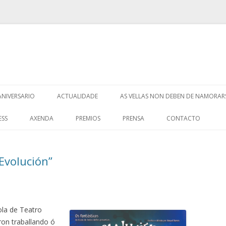
Saltar
ao
ANIVERSARIO
ACTUALIDADE
AS VELLAS NON DEBEN DE NAMORAR
contido
ESS
AXENDA
PREMIOS
PRENSA
CONTACTO
Evolución”
ola de Teatro
ron traballando ó