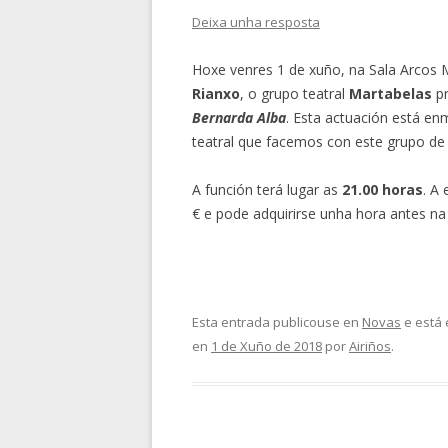
Deixa unha resposta
Hoxe venres 1 de xuño, na Sala Arcos
Rianxo
, o grupo teatral
Martabelas
pr
Bernarda Alba
. Esta actuación está e
teatral que facemos con este grupo de
A función terá lugar as
21.00 horas
. A
€ e pode adquirirse unha hora antes na b
Esta entrada publicouse en
Novas
e está 
en
1 de Xuño de 2018
por
Airiños
.