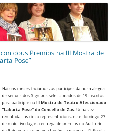
on dous Premios na III Mostra de
arta Pose”
Hai uns meses faciámosvos partícipes da nosa alegría
de ser uns dos 5 grupos seleccionados de 19 inscritos
para participar na
III Mostra de Teatro Afeccionado
“Labarta Pose” do Concello de Zas
. Unha vez
rematadas as cinco representacións, este domingo 27
de maio tivo lugar a entrega de premios no Auditorio
de Baio nun acto no que tamén se pechou a XI Escola