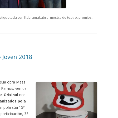
etiquetada con
Kabramakabra
,
mostra de teatro
,
premios
,
o Joven 2018
 súa obra Mass
el Ramos, ven de
o Orixinal
nos
anizados pola
n pola súa 15º
participación, 33