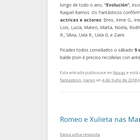
longo de todo o ano,
“Evolución”
, esc
Raquel Ramos. Os Fantásticos confó
actrices e actores
: Breo, Irene G., Ire
Lois, Lucía, Mateo, Marta, Noela, Rodri
R., Silvia, Uxía R., Uxía G. e Zaire.
Ficades todos convidados o sábado
9 
balde (non é preciso recollelas con ante
Esta entrada publicouse en
Novas
e está 
fantasticos
,
rianxo
en
4 de Xuño de 2018
p
Romeo e Xulieta nas Ma
Deixa unha resposta