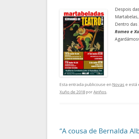
Despois das
Martabelas
Dentro das
Romeo e Xu
Agardámosv
Esta entrada publicouse en
Novas
e está 
Xuño de 2018
por
Airiños
.
“A cousa de Bernalda Al